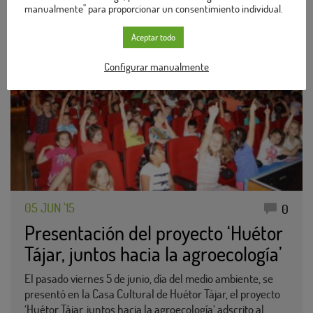
manualmente" para proporcionar un consentimiento individual.
Aceptar todo
Configurar manualmente
05 JUN '15
0
Presentación del proyecto ‘Huétor
Tájar, juntos hacia la agroecología’
El pasado viernes 5 de junio, día del medio ambiente, se
presentó en la Casa Cultural de Huétor Tájar, el proyecto
‘Huétor Tájar, juntos hacia la agroecología’ adscrito al