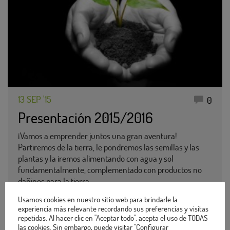
13 SEP '15
0
Presentación 2015/2016
¡Vamos a emprender juntos una gran aventura!
Partiremos de la tierra, le pondremos las semillas y las
plantas y la iremos alimentando con agua y sol
fundamentalmente, complementado con productos no
dañinos para la tierra…
Sigue leyendo
Usamos cookies en nuestro sitio web para brindarle la
experiencia más relevante recordando sus preferencias y visitas
repetidas. Al hacer clic en "Aceptar todo", acepta el uso de TODAS
las cookies. Sin embargo, puede visitar "Configurar