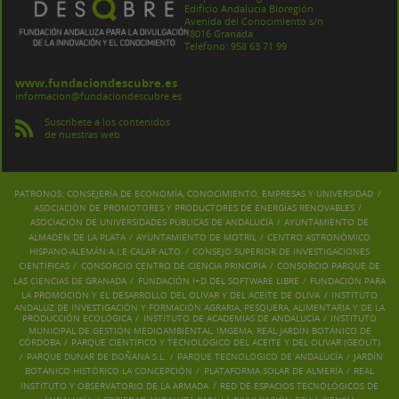
Edificio Andalucía Bioregión
Avenida del Conocimiento s/n
18016 Granada
Teléfono: 958 63 71 99
www.fundaciondescubre.es
informacion@fundaciondescubre.es
Suscríbete a los contenidos
de nuestras web
PATRONOS:
CONSEJERÍA DE ECONOMÍA, CONOCIMIENTO, EMPRESAS Y UNIVERSIDAD
/
ASOCIACIÓN DE PROMOTORES Y PRODUCTORES DE ENERGÍAS RENOVABLES
/
ASOCIACIÓN DE UNIVERSIDADES PÚBLICAS DE ANDALUCÍA
/
AYUNTAMIENTO DE
ALMADÉN DE LA PLATA
/
AYUNTAMIENTO DE MOTRIL
/
CENTRO ASTRONÓMICO
HISPANO-ALEMÁN A.I.E CALAR ALTO
/
CONSEJO SUPERIOR DE INVESTIGACIONES
CIENTÍFICAS
/
CONSORCIO CENTRO DE CIENCIA PRINCIPIA
/
CONSORCIO PARQUE DE
LAS CIENCIAS DE GRANADA
/
FUNDACIÓN I+D DEL SOFTWARE LIBRE
/
FUNDACIÓN PARA
LA PROMOCIÓN Y EL DESARROLLO DEL OLIVAR Y DEL ACEITE DE OLIVA
/
INSTITUTO
ANDALUZ DE INVESTIGACIÓN Y FORMACIÓN AGRARIA, PESQUERA, ALIMENTARIA Y DE LA
PRODUCCIÓN ECOLÓGICA
/
INSTITUTO DE ACADEMIAS DE ANDALUCÍA
/
INSTITUTO
MUNICIPAL DE GESTIÓN MEDIOAMBIENTAL, IMGEMA, REAL JARDÍN BOTÁNICO DE
CÓRDOBA
/
PARQUE CIENTÍFICO Y TECNOLÓGICO DEL ACEITE Y DEL OLIVAR (GEOLIT)
/
PARQUE DUNAR DE DOÑANA S.L.
/
PARQUE TECNOLÓGICO DE ANDALUCÍA
/
JARDÍN
BOTÁNICO HISTÓRICO LA CONCEPCIÓN
/
PLATAFORMA SOLAR DE ALMERÍA
/
REAL
INSTITUTO Y OBSERVATORIO DE LA ARMADA
/
RED DE ESPACIOS TECNOLÓGICOS DE