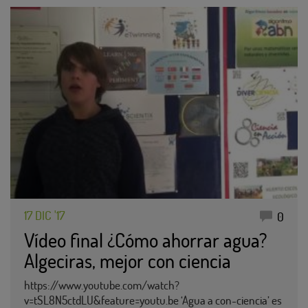
17 DIC '17
0
Vídeo final ¿Cómo ahorrar agua?
Algeciras, mejor con ciencia
https://www.youtube.com/watch?
v=tSL8N5ctdLU&feature=youtu.be ‘Agua a con-ciencia’ es