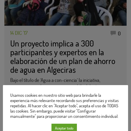
14 DIC '17
0
Un proyecto implica a 300
participantes y expertos en la
elaboración de un plan de ahorro
de agua en Algeciras
Bajo el título de ‘Agua a con-ciencia’ la iniciativa,
perteneciente al programa regional ‘Andalucía, mejor con
ciencia’, persigue el uso responsable de los recursos
Usamos cookies en nuestro sitio web para brindarle la
hídricos desde una perspectiva científica….
experiencia más relevante recordando sus preferencias y visitas
repetidas. Al hacer clic en "Aceptar todo", acepta el uso de TODAS
Sigue leyendo
las cookies. Sin embargo, puede visitar "Configurar
manualmente" para proporcionar un consentimiento individual.
Aceptar todo