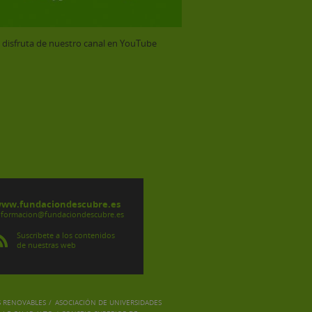
y disfruta de nuestro canal en YouTube
ww.fundaciondescubre.es
nformacion@fundaciondescubre.es
Suscríbete a los contenidos
de nuestras web
S RENOVABLES
/
ASOCIACIÓN DE UNIVERSIDADES