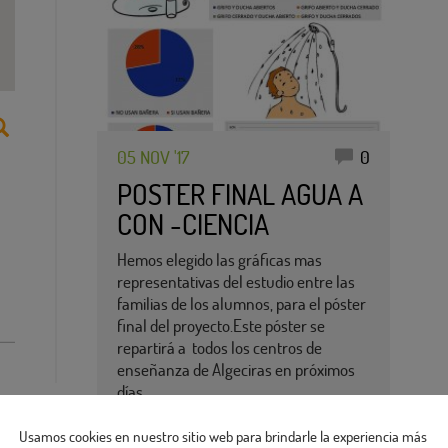
05 NOV '17
0
POSTER FINAL AGUA A
CON -CIENCIA
Hemos elegido las gráficas mas
representativas del estudio entre las
familias de los alumnos, para el póster
final del proyecto.Este póster se
repartirá a todos los centros de
enseñanza de Algeciras en próximos
días…
Sigue leyendo
Usamos cookies en nuestro sitio web para brindarle la experiencia más