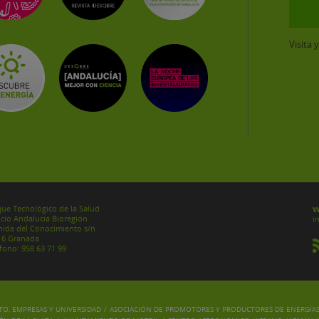
Visita 
w
ue Tecnológico de la Salud
icio Andalucía Bioregión
i
ida del Conocimiento s/n
16 Granada
fono: 958 63 71 99
O, EMPRESAS Y UNIVERSIDAD
/
ASOCIACIÓN DE PROMOTORES Y PRODUCTORES DE ENERGÍA