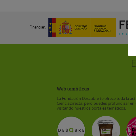
Financian:
Web temáticas
La Fundación Descubre te ofrece toda la act
CienciaDirecta, pero puedes profundizar en 
visitando nuestros portales temáticos: