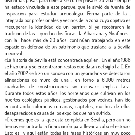
olvidar las prisas para deleitarse con el paisaje. Su vida siempre
ha estado vinculada a este parque, que le sirvió de fuente de
inspiración para estudiar arqueología. Forma parte de la ,
integrada por profesionales y vecinos de la zona cuyo objetivo es
«recuperar la identidad de un barrio». Si ya recobraron la
tradición de las -quedan dos fincas, la Albarrana y Miraflores-
con la hace más de 20 años, continúan trabajando en este
espacio en defensa de un patrimonio que traslada a la Sevilla
medieval.
«La historia de Sevilla está concentrada aquí en . En el año 1986
se hizo una y se encontraron restos que datan del siglo I a.C. En
el año 2002 se hizo un sondeo con un georadar y se detectaron
alineaciones de muro de una , en torno a 6.000 metros
cuadrados de construcciones sin excavar», explica Lara.
Durante todos estos años, los hortelanos que cultivan en los
huertos ecológicos públicos, gestionados por vecinos, han ido
encontrando columnas romanas, capiteles, muchos de ellos
desaparecidos a causa de los expolios que han sufrido.
«Creemos que es la que está completa en Sevilla, pero aún no
hemos encontrado la financiación para llevar a cabo el estudio.
Esto es y aquí están todas las fases históricas en muy poco