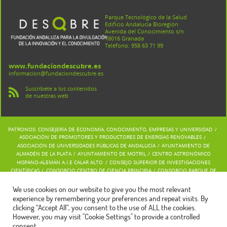
Parque Tecnológico de la Salud
Edificio Andalucía Bioregión
Avenida del Conocimiento s/n
18016 Granada
Teléfono: 958 63 71 99
www.fundaciondescubre.es
informacion@fundaciondescubre.es
Suscríbete a los contenidos
de nuestras web
PATRONOS:
CONSEJERÍA DE ECONOMÍA, CONOCIMIENTO, EMPRESAS Y UNIVERSIDAD
/
ASOCIACIÓN DE PROMOTORES Y PRODUCTORES DE ENERGÍAS RENOVABLES
/
ASOCIACIÓN DE UNIVERSIDADES PÚBLICAS DE ANDALUCÍA
/
AYUNTAMIENTO DE
ALMADÉN DE LA PLATA
/
AYUNTAMIENTO DE MOTRIL
/
CENTRO ASTRONÓMICO
HISPANO-ALEMÁN A.I.E CALAR ALTO
/
CONSEJO SUPERIOR DE INVESTIGACIONES
CIENTÍFICAS
/
CONSORCIO CENTRO DE CIENCIA PRINCIPIA
/
CONSORCIO PARQUE DE
LAS CIENCIAS DE GRANADA
/
FUNDACIÓN I+D DEL SOFTWARE LIBRE
/
FUNDACIÓN PARA
LA PROMOCIÓN Y EL DESARROLLO DEL OLIVAR Y DEL ACEITE DE OLIVA
/
INSTITUTO
We use cookies on our website to give you the most relevant
ANDALUZ DE INVESTIGACIÓN Y FORMACIÓN AGRARIA, PESQUERA, ALIMENTARIA Y DE LA
experience by remembering your preferences and repeat visits. By
PRODUCCIÓN ECOLÓGICA
/
INSTITUTO DE ACADEMIAS DE ANDALUCÍA
/
INSTITUTO
clicking “Accept All”, you consent to the use of ALL the cookies.
MUNICIPAL DE GESTIÓN MEDIOAMBIENTAL, IMGEMA, REAL JARDÍN BOTÁNICO DE
CÓRDOBA
/
PARQUE CIENTÍFICO Y TECNOLÓGICO DEL ACEITE Y DEL OLIVAR (GEOLIT)
However, you may visit "Cookie Settings" to provide a controlled
/
PARQUE DUNAR DE DOÑANA S.L.
/
PARQUE TECNOLÓGICO DE ANDALUCÍA
/
JARDÍN
consent.