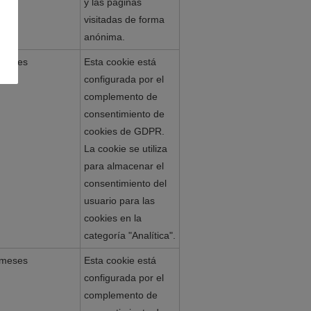
y las páginas
visitadas de forma
anónima.
 meses
Esta cookie está
configurada por el
complemento de
consentimiento de
cookies de GDPR.
La cookie se utiliza
para almacenar el
consentimiento del
usuario para las
cookies en la
categoría "Analítica".
 meses
Esta cookie está
configurada por el
complemento de