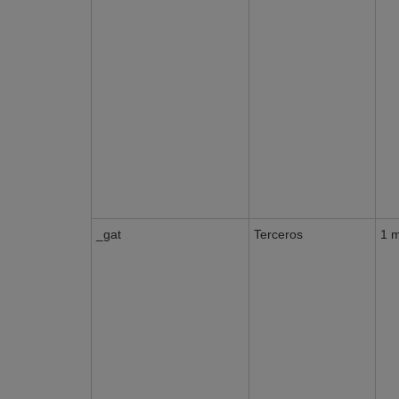
_gat
Terceros
1 m