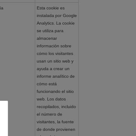
ía
Esta cookie es
instalada por Google
Analytics. La cookie
se utiliza para
almacenar
información sobre
cómo los visitantes
usan un sitio web y
ayuda a crear un
informe analítico de
cómo está
funcionando el sitio
web. Los datos
recopilados, incluido
el número de
visitantes, la fuente
de donde provienen