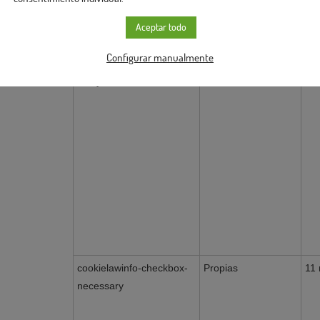
Aceptar todo
Configurar manualmente
cookielawinfo-checkbox-
Propias
11
analytics
cookielawinfo-checkbox-
Propias
11
necessary