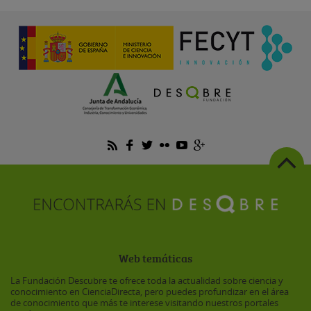
Web temáticas
La Fundación Descubre te ofrece toda la actualidad sobre ciencia y
conocimiento en CienciaDirecta, pero puedes profundizar en el área
de conocimiento que más te interese visitando nuestros portales