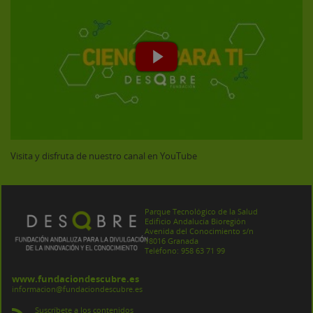
Visita y disfruta de nuestro canal en YouTube
Parque Tecnológico de la Salud
Edificio Andalucía Bioregión
Avenida del Conocimiento s/n
18016 Granada
Teléfono: 958 63 71 99
www.fundaciondescubre.es
informacion@fundaciondescubre.es
Suscríbete a los contenidos