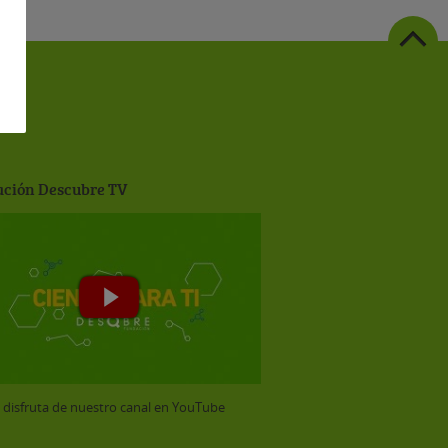
ción Descubre TV
y disfruta de nuestro canal en YouTube