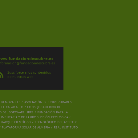
ww.fundaciondescubre.es
nformacion@fundaciondescubre.es
Suscríbete a los contenidos
de nuestras web
S RENOVABLES
/
ASOCIACIÓN DE UNIVERSIDADES
I.E CALAR ALTO
/
CONSEJO SUPERIOR DE
D DEL SOFTWARE LIBRE
/
FUNDACIÓN PARA LA
ALIMENTARIA Y DE LA PRODUCCIÓN ECOLÓGICA
/
PARQUE CIENTÍFICO Y TECNOLÓGICO DEL ACEITE Y
/
PLATAFORMA SOLAR DE ALMERÍA
/
REAL INSTITUTO