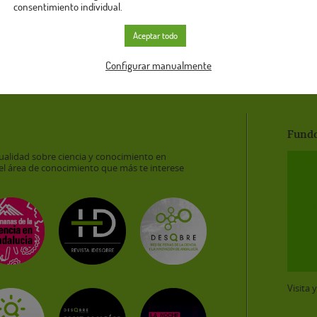
consentimiento individual.
Aceptar todo
Configurar manualmente
Funda
ualidad sobre ciencia y conocimiento en
el área de conocimiento que más te interese
Visita 