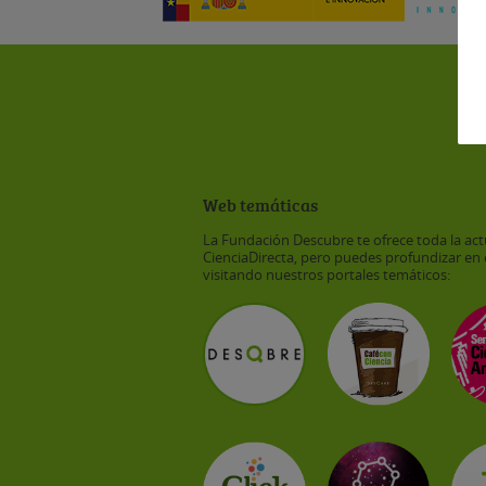
Web temáticas
La Fundación Descubre te ofrece toda la act
CienciaDirecta, pero puedes profundizar en 
visitando nuestros portales temáticos: