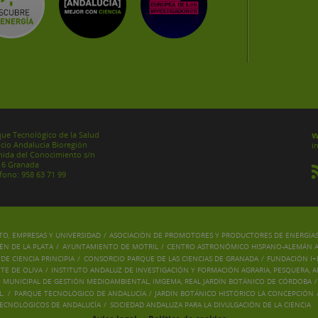
w
ue Tecnológico de la Salud
icio Andalucía Bioregión
i
ida del Conocimiento s/n
16 Granada
fono: 958 63 71 99
O, EMPRESAS Y UNIVERSIDAD
/
ASOCIACIÓN DE PROMOTORES Y PRODUCTORES DE ENERGÍA
N DE LA PLATA
/
AYUNTAMIENTO DE MOTRIL
/
CENTRO ASTRONÓMICO HISPANO-ALEMÁN A.
E CIENCIA PRINCIPIA
/
CONSORCIO PARQUE DE LAS CIENCIAS DE GRANADA
/
FUNDACIÓN I+
TE DE OLIVA
/
INSTITUTO ANDALUZ DE INVESTIGACIÓN Y FORMACIÓN AGRARIA, PESQUERA, 
O MUNICIPAL DE GESTIÓN MEDIOAMBIENTAL, IMGEMA, REAL JARDÍN BOTÁNICO DE CÓRDOBA
/
L.
/
PARQUE TECNOLÓGICO DE ANDALUCÍA
/
JARDÍN BOTÁNICO HISTÓRICO LA CONCEPCIÓN
TECNOLÓGICOS DE ANDALUCÍA
/
SOCIEDAD ANDALUZA PARA LA DIVULGACIÓN DE LA CIENCIA
-