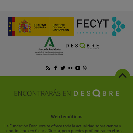
Web temáticas
La Fundación Descubre te ofrece toda la actualidad sobre ciencia y
conocimiento en CienciaDirecta, pero puedes profundizar en el área