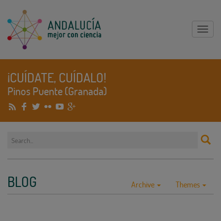
Mostr
menu
¡CUÍDATE, CUÍDALO!
Pinos Puente (Granada)
BLOG
Archive
Themes